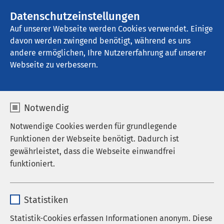
AMEOS Gruppe
Stellenangebote
Datenschutzeinstellungen
Auf unserer Webseite werden Cookies verwendet. Einige
davon werden zwingend benötigt, während es uns
AMEOS Pflege Heiligenhafen
andere ermöglichen, Ihre Nutzererfahrung auf unserer
Webseite zu verbessern.
Auf einen Blick
Notwendig
Notwendige Cookies werden für grundlegende
Funktionen der Webseite benötigt. Dadurch ist
gewährleistet, dass die Webseite einwandfrei
Wir gestalten erfolgreich innovative
funktioniert.
Lösungen
Name
cookieconsent_status
Für die Umsetzung unserer ethischen Maßstäbe
Statistiken
haben wir im betrieblichen Geschehen Strukturen
Anbieter
sgalinski
geschaffen, die geeignet sind, individuelle
Statistik-Cookies erfassen Informationen anonym. Diese