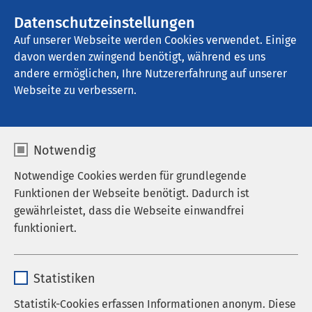
AMEOS Gruppe
Stellenangebote
Datenschutzeinstellungen
Auf unserer Webseite werden Cookies verwendet. Einige
davon werden zwingend benötigt, während es uns
AMEOS Pflege Hildesheim
andere ermöglichen, Ihre Nutzererfahrung auf unserer
Webseite zu verbessern.
Notwendig
Psyche im Gespräch -
Notwendige Cookies werden für grundlegende
Webinar
Funktionen der Webseite benötigt. Dadurch ist
gewährleistet, dass die Webseite einwandfrei
27.08.2026
|
16:00
bis
17:30
funktioniert.
Name
cookieconsent_status
Behandlung von Vaginismus am Beispiel einer
Statistiken
kurzen Gruppentherapie
Anbieter
sgalinski
Statistik-Cookies erfassen Informationen anonym. Diese