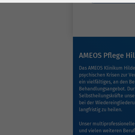
Laufzeit
278 Tage
Laufzeit
Cookie zum
Speichern der Cookie
Zweck
Consent
Einstellungen
Zweck
AMEOS Pflege Hi
be_typo_user /
Name
PHPSESSID
Das AMEOS Klinikum Hilde
psychischen Krisen zur Ve
Anbieter
TYPO3
ein vielfältiges, an den B
Behandlungsangebot. Durc
Laufzeit
1 Woche
Selbstheilungskräfte unse
bei der Wiedereingliederu
Dieses Cookie ist ein
langfristig zu heilen.
Standard-Session-
Cookie von TYPO3. Es
Unser multiprofessionell
speichert im Falle
und vielen weiteren Beru