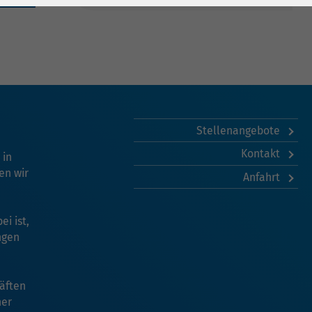
Stellenangebote
Kontakt
 in
en wir
Anfahrt
i ist,
ngen
äften
her