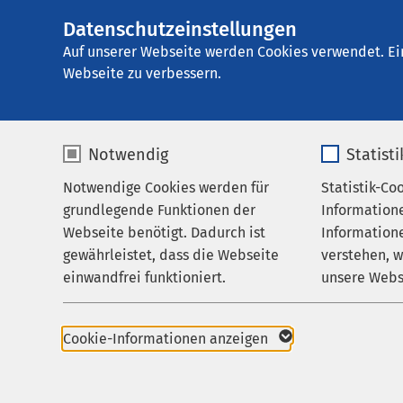
Datenschutzeinstellungen
AMEOS Pflege Hil
AMEOS
Gruppe
Pflege & Betreuung
Auf unserer Webseite werden Cookies verwendet. Ei
Webseite zu verbessern.
Notwendig
Statist
Ansprech
Notwendige Cookies werden für
Statistik-Co
Pflege & Betreuung
grundlegende Funktionen der
Information
Ihr Aufenthalt
Webseite benötigt. Dadurch ist
Informatione
gewährleistet, dass die Webseite
verstehen, 
Über uns
einwandfrei funktioniert.
unsere Webs
Ansprechpar
Karriere
Name
cookieconsent_status
Name
Aktuelles
Cookie-Informationen anzeigen
Leitfaden fü
Anbieter
sgalinski
Anbieter
Angehörige