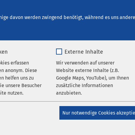
desheim
nige davon werden zwingend benötigt, während es uns andere 
iken
Externe Inhalte
personen
okies erfassen
Wir verwenden auf unserer
en anonym. Diese
Website externe Inhalte (z.B.
n helfen uns zu
Google Maps, YouTube), um Ihnen
wie unsere Besucher
zusätzliche Informationen
ite nutzen.
anzubieten.
tner
_pk_*.*
Name
Google Maps
Nur notwendige Cookies akzepti
r Patienten, Patientinnen und
Matomo
Anbieter
Google