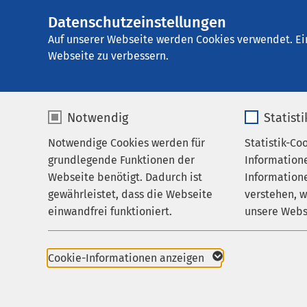
Datenschutzeinstellungen
AMEOS
AMEOS Pflege Hil
Gruppe
Auf unserer Webseite werden Cookies verwendet. Ei
Webseite zu verbessern.
Notwendig
Statist
Impressu
Notwendige Cookies werden für
Statistik-Co
Pflege & Betreuung
grundlegende Funktionen der
Information
Ihr Aufenthalt
Webseite benötigt. Dadurch ist
Informatione
AMEOS Krankenhausge
gewährleistet, dass die Webseite
verstehen, 
Über uns
einwandfrei funktioniert.
unsere Webs
Karriere
Goslarsche Landstraß
D-31135 Hildesheim
Name
cookieconsent_status
Name
Aktuelles
Cookie-Informationen anzeigen
Tel.: +49 5121 103 1
Anbieter
sgalinski
Anbieter
Fax: +49 5121 103 334