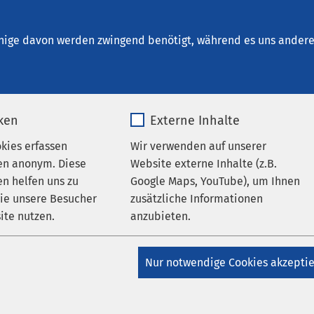
desheim
nige davon werden zwingend benötigt, während es uns andere 
iken
Externe Inhalte
m
okies erfassen
Wir verwenden auf unserer
en anonym. Diese
Website externe Inhalte (z.B.
n helfen uns zu
Google Maps, YouTube), um Ihnen
sellschaft Niedersachsen mbH
wie unsere Besucher
zusätzliche Informationen
ite nutzen.
anzubieten.
e 60
_pk_*.*
Name
Google Maps
Nur notwendige Cookies akzepti
Matomo
Anbieter
Google