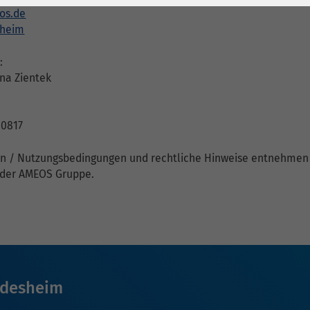
1 Jahr
Laufzeit
6 Monate
os.de
sheim
Cookie von Matomo
Wird zum
für Website-
Entsperren von
Zweck
:
Analysen. Erzeugt
Google Maps-
ina Zientek
statistische Daten
Inhalten verwendet.
darüber, wie der
Besucher die
00817
Name
YouTube
Website nutzt.
en / Nutzungsbedingungen und rechtliche Hinweise entnehmen
Google Ireland
 der AMEOS Gruppe.
Limited, Gordon
Anbieter
House, Barrow
Street Dublin 4
Irland
Laufzeit
6 Monate
ldesheim
Wird verwendet, um