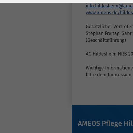
Laufzeit
278 Tage
Laufzeit
info.hildesheim@ame
www.ameos.de/hilde
Cookie zum
Speichern der Cookie
Zweck
Gesetzlicher Vertreter
Consent
Stephan Freitag, Sabr
Einstellungen
Zweck
(Geschäftsführung)
AG Hildesheim HRB 2
be_typo_user /
Name
PHPSESSID
Wichtige Information
bitte dem Impressum
Anbieter
TYPO3
Laufzeit
1 Woche
Dieses Cookie ist ein
Standard-Session-
Cookie von TYPO3. Es
AMEOS Pflege Hi
speichert im Falle