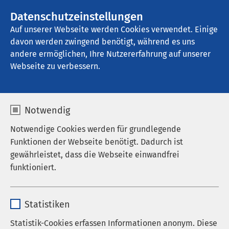
AMEOS Gruppe
Stellenangebote
Datenschutzeinstellungen
Auf unserer Webseite werden Cookies verwendet. Einige
davon werden zwingend benötigt, während es uns
AMEOS Pflege Ueckermünde
andere ermöglichen, Ihre Nutzererfahrung auf unserer
Webseite zu verbessern.
Kontakt
Notwendig
Notwendige Cookies werden für grundlegende
Funktionen der Webseite benötigt. Dadurch ist
gewährleistet, dass die Webseite einwandfrei
Anrede
funktioniert.
Vorname
*
Name
cookieconsent_status
Statistiken
Anbieter
sgalinski
Statistik-Cookies erfassen Informationen anonym. Diese
Nachname
*