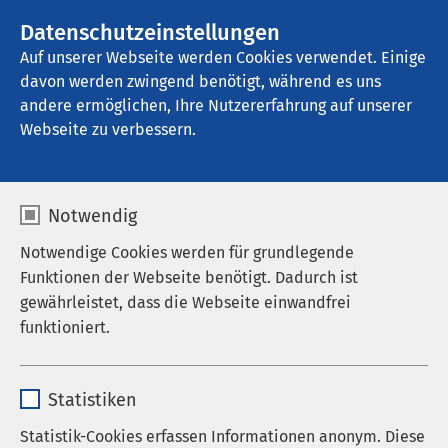
AMEOS Gruppe
Stellenangebote
Datenschutzeinstellungen
Auf unserer Webseite werden Cookies verwendet. Einige
davon werden zwingend benötigt, während es uns
AMEOS Pflege Ueckermünde
andere ermöglichen, Ihre Nutzererfahrung auf unserer
Webseite zu verbessern.
Aufnahme
Notwendig
Notwendige Cookies werden für grundlegende
Funktionen der Webseite benötigt. Dadurch ist
Kontakt
gewährleistet, dass die Webseite einwandfrei
funktioniert.
Tel.: 039771 41503
Fax: 03977141 509
Name
cookieconsent_status
Statistiken
Mail:
pflege-
Anbieter
sgalinski
Statistik-Cookies erfassen Informationen anonym. Diese
eingliederung.ueckermuende@ameos.de