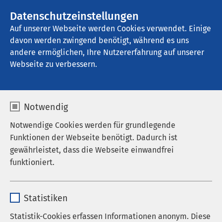
AMEOS Gruppe
Stellenangebote
Datenschutzeinstellungen
Auf unserer Webseite werden Cookies verwendet. Einige
davon werden zwingend benötigt, während es uns
AMEOS Pflege Zentrum Bischof-Ketteler 
Oberhausen
andere ermöglichen, Ihre Nutzererfahrung auf unserer
Webseite zu verbessern.
Ergebnisse Ihrer Suche
Notwendig
Notwendige Cookies werden für grundlegende
Funktionen der Webseite benötigt. Dadurch ist
gewährleistet, dass die Webseite einwandfrei
funktioniert.
Nutzen Sie dieses Feld, um Ihre Suche zu
verfeinern.
Name
cookieconsent_status
Statistiken
Anbieter
sgalinski
Statistik-Cookies erfassen Informationen anonym. Diese