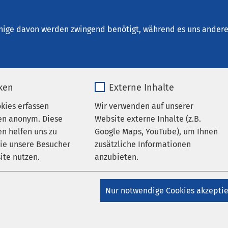
trum Bischof-Ketteler Oberhausen
nige davon werden zwingend benötigt, während es uns andere 
iken
Externe Inhalte
en
okies erfassen
Wir verwenden auf unserer
en anonym. Diese
Website externe Inhalte (z.B.
n helfen uns zu
Google Maps, YouTube), um Ihnen
wie unsere Besucher
zusätzliche Informationen
ite nutzen.
anzubieten.
Datum von:
_pk_*.*
Name
Google Maps
Nur notwendige Cookies akzepti
Matomo
Anbieter
Google
29.06