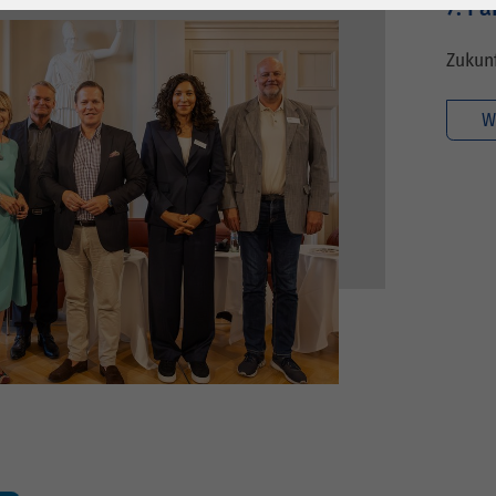
1 Jahr
Laufzeit
6 Monate
7. P
Cookie von Matomo
Wird zum
Zukun
für Website-
Entsperren von
Zweck
Analysen. Erzeugt
Google Maps-
W
statistische Daten
Inhalten verwendet.
darüber, wie der
Besucher die
Name
YouTube
Website nutzt.
Google Ireland
Limited, Gordon
Anbieter
House, Barrow
Street Dublin 4
Irland
Laufzeit
6 Monate
Wird verwendet, um