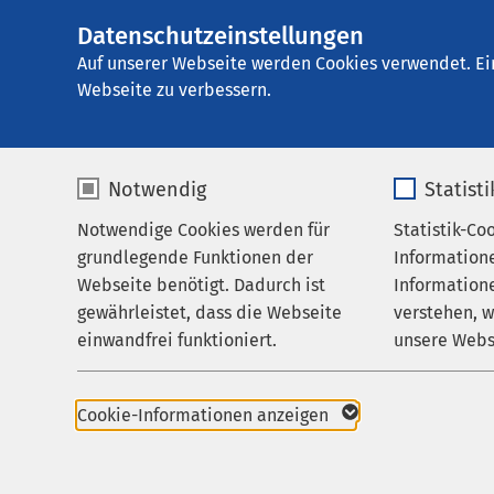
Datenschutzeinstellungen
AMEOS Pflege Zen
AMEOS
Gruppe
Aktuelles
Auf unserer Webseite werden Cookies verwendet. Ei
Webseite zu verbessern.
Notwendig
Statist
Nachricht
Notwendige Cookies werden für
Statistik-Co
Pflege & Betreuung
grundlegende Funktionen der
Information
Über uns
Webseite benötigt. Dadurch ist
Informatione
gewährleistet, dass die Webseite
verstehen, 
Karriere
einwandfrei funktioniert.
unsere Webs
Aktuelles
Name
cookieconsent_status
Name
Cookie-Informationen anzeigen
Anbieter
sgalinski
Anbieter