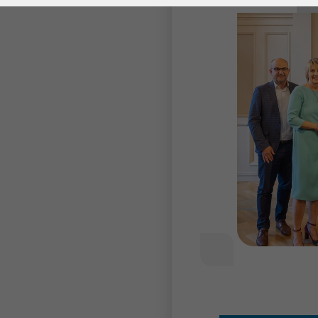
Laufzeit
278 Tage
Laufzeit
Cookie zum
Speichern der Cookie
Zweck
Consent
Einstellungen
Zweck
be_typo_user /
Name
PHPSESSID
Anbieter
TYPO3
Laufzeit
1 Woche
Dieses Cookie ist ein
Standard-Session-
Cookie von TYPO3. Es
speichert im Falle