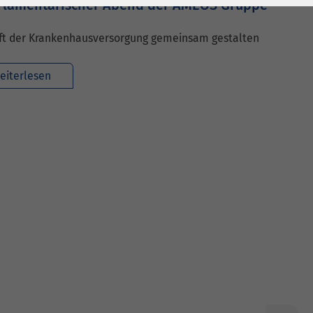
arlamentarischer Abend der AMEOS Gruppe
ft der Krankenhausversorgung gemeinsam gestalten
eiterlesen