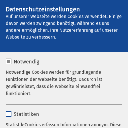
AMEOS Gruppe
Stellenangebote
Datenschutzeinstellungen
Auf unserer Webseite werden Cookies verwendet. Einige
davon werden zwingend benötigt, während es uns
AMEOS Poliklinikum Calbe
andere ermöglichen, Ihre Nutzererfahrung auf unserer
Webseite zu verbessern.
Corona-Informationen
Notwendig
Notwendige Cookies werden für grundlegende
Funktionen der Webseite benötigt. Dadurch ist
Aktuelle Informationen
gewährleistet, dass die Webseite einwandfrei
funktioniert.
Hier finden Sie alle wichtigen Informationen zur
aktuellen Besuchsregelung
.
Name
cookieconsent_status
Statistiken
Anbieter
sgalinski
Statistik-Cookies erfassen Informationen anonym. Diese