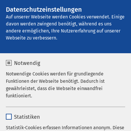
AMEOS Gruppe
Stellenangebote
Datenschutzeinstellungen
Auf unserer Webseite werden Cookies verwendet. Einige
davon werden zwingend benötigt, während es uns
AMEOS Poliklinikum Calbe
andere ermöglichen, Ihre Nutzererfahrung auf unserer
Webseite zu verbessern.
Praxis für Chirurgie,
Notwendig
Unfallchirurgie und
Notwendige Cookies werden für grundlegende
Orthopädie
Funktionen der Webseite benötigt. Dadurch ist
gewährleistet, dass die Webseite einwandfrei
funktioniert.
Name
cookieconsent_status
Unsere Chirurgische Praxis bietet Ihnen eine
Statistiken
zuverlässige chirurgische und orthopädische
Anbieter
sgalinski
Versorgung unter der Leitung von
Nizami Aliev
,
Statistik-Cookies erfassen Informationen anonym. Diese