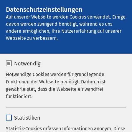
AMEOS Gruppe
Stellenangebote
Datenschutzeinstellungen
Auf unserer Webseite werden Cookies verwendet. Einige
davon werden zwingend benötigt, während es uns
AMEOS Poliklinikum Halberstadt
andere ermöglichen, Ihre Nutzererfahrung auf unserer
Webseite zu verbessern.
Allgemeinmedizin –
Notwendig
Gleimstraße
Notwendige Cookies werden für grundlegende
Funktionen der Webseite benötigt. Dadurch ist
gewährleistet, dass die Webseite einwandfrei
funktioniert.
Die Praxis für Allgemeinmedizin (Hausarztpraxis) im
AMEOS Poliklinikum Halberstadt bietet die
Name
cookieconsent_status
hausärztliche Versorgung für Patientinnen und
Statistiken
Patienten aller Altersgruppen. Dr. med. Ines Frings,
Anbieter
sgalinski
Fachärztin für Allgemeinmedizin und Gerd
Statistik-Cookies erfassen Informationen anonym. Diese