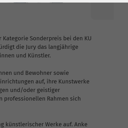
r Kategorie Sonderpreis bei den KU
digt die Jury das langjährige
innen und Künstler.
rinnen und Bewohner sowie
inrichtungen auf, ihre Kunstwerke
gen und/oder geistiger
en professionellen Rahmen sich
ng künstlerischer Werke auf. Anke