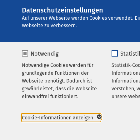
Datenschutzeinstellungen
AMEOS Poliklinik
AMEOS
Gruppe
Aktuelles
Nachricht
Auf unserer Webseite werden Cookies verwendet. Ei
Webseite zu verbessern.
Notwendig
Statist
Notwendige Cookies werden für
Statistik-Co
Praxen
grundlegende Funktionen der
Information
Zuweisende
Webseite benötigt. Dadurch ist
Informatione
Verantwortun
gewährleistet, dass die Webseite
verstehen, 
Karriere
einwandfrei funktioniert.
unsere Webs
27.10.2023
Aktuelles
Würd
Name
cookieconsent_status
Name
Kunst
Cookie-Informationen anzeigen
Anbieter
sgalinski
Anbieter