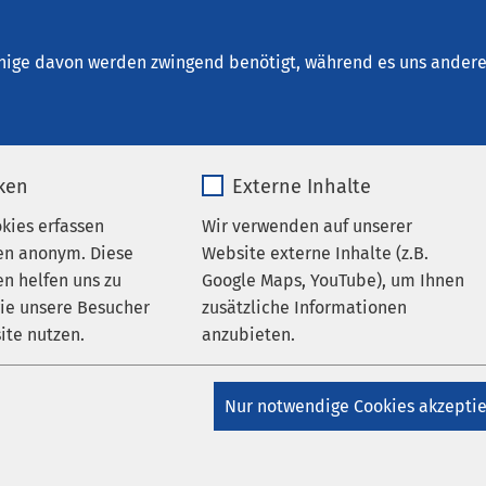
um Leinebergland
en
nige davon werden zwingend benötigt, während es uns andere 
iken
Externe Inhalte
okies erfassen
Wir verwenden auf unserer
en anonym. Diese
Website externe Inhalte (z.B.
n helfen uns zu
Google Maps, YouTube), um Ihnen
g bei AMEOS
wie unsere Besucher
zusätzliche Informationen
ite nutzen.
anzubieten.
AMEOS Gruppe
igung des AMEOS
_pk_*.*
Name
Google Maps
preises
Nur notwendige Cookies akzepti
Matomo
Anbieter
Google