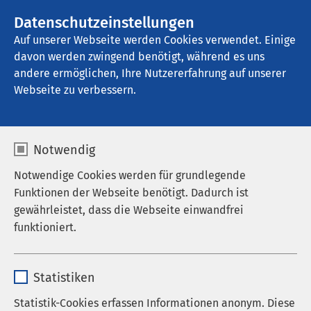
AMEOS Gruppe
Stellenangebote
Datenschutzeinstellungen
Auf unserer Webseite werden Cookies verwendet. Einige
davon werden zwingend benötigt, während es uns
AMEOS Poliklinikum Leinebergland
andere ermöglichen, Ihre Nutzererfahrung auf unserer
Webseite zu verbessern.
Operationen
Notwendig
Notwendige Cookies werden für grundlegende
Funktionen der Webseite benötigt. Dadurch ist
Operationen in Lokalanästhesie
gewährleistet, dass die Webseite einwandfrei
funktioniert.
Kleinere Eingriffe wie zum Beispiel die Entfernung
von Hautveränderungen, Leberflecken, Atheromen,
Name
cookieconsent_status
Lipomen oder die Versorgung von Wunden, aber
Statistiken
auch Hammerzehen-OPs oder Ringbandspaltungen
Anbieter
sgalinski
Statistik-Cookies erfassen Informationen anonym. Diese
bei schnellenden Fingern werden in örtlicher