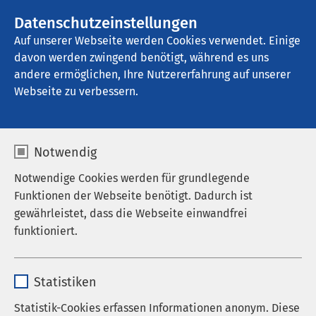
AMEOS Gruppe
Stellenangebote
Datenschutzeinstellungen
Auf unserer Webseite werden Cookies verwendet. Einige
davon werden zwingend benötigt, während es uns
AMEOS Poliklinikum Leinebergland
andere ermöglichen, Ihre Nutzererfahrung auf unserer
Webseite zu verbessern.
Therapie
Notwendig
Notwendige Cookies werden für grundlegende
Funktionen der Webseite benötigt. Dadurch ist
Wundzentrum
gewährleistet, dass die Webseite einwandfrei
funktioniert.
Als zertifiziertes Wundzentrum versorgen wir mit
mehreren ausgebildeten Wundmanagerinnen
Name
cookieconsent_status
Patienten mit chronischen Wunden und arbeiten
Statistiken
mit den häuslichen Pflegediensten Hand in Hand.
Anbieter
sgalinski
Statistik-Cookies erfassen Informationen anonym. Diese