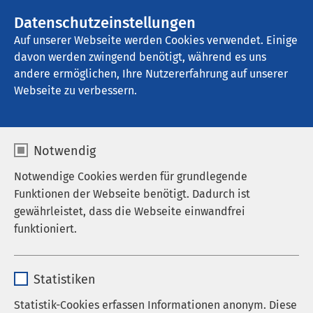
AMEOS Gruppe
Datenschutzeinstellungen
Auf unserer Webseite werden Cookies verwendet. Einige
davon werden zwingend benötigt, während es uns
AMEOS Poliklinikum Oelde
andere ermöglichen, Ihre Nutzererfahrung auf unserer
Webseite zu verbessern.
Anfahrt
Notwendig
Notwendige Cookies werden für grundlegende
Funktionen der Webseite benötigt. Dadurch ist
AMEOS Poliklinikum Oelde
gewährleistet, dass die Webseite einwandfrei
funktioniert.
So finden Sie uns
Name
cookieconsent_status
Bahnhofstraße 10
Statistiken
59302 Oelde
Anbieter
sgalinski
Statistik-Cookies erfassen Informationen anonym. Diese
Externen Inhalt laden