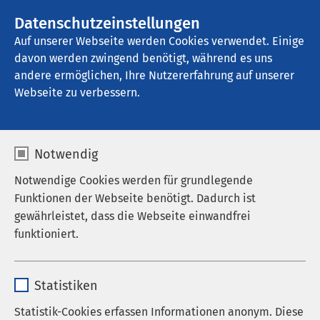
AMEOS Gruppe
Datenschutzeinstellungen
Auf unserer Webseite werden Cookies verwendet. Einige
davon werden zwingend benötigt, während es uns
AMEOS Poliklinikum Oelde
andere ermöglichen, Ihre Nutzererfahrung auf unserer
Webseite zu verbessern.
Datenschutz
Notwendig
Notwendige Cookies werden für grundlegende
Funktionen der Webseite benötigt. Dadurch ist
gewährleistet, dass die Webseite einwandfrei
Hinweise zum Datenschutz
funktioniert.
der AMEOS Gruppe
Name
cookieconsent_status
Statistiken
Anbieter
sgalinski
1. Datenschutz
Statistik-Cookies erfassen Informationen anonym. Diese