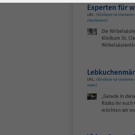
Laufzeit
278 Tage
Laufzeit
Experten für 
Cookie zum
URL:
/klinikum-st-clemens-
ckenleiden/
Speichern der Cookie
Zweck
Consent
Die Wirbelsäule
Einstellungen
Zweck
Klinikum St. C
Wirbelsäulenth
be_typo_user /
Name
PHPSESSID
Lebkuchenmänn
Anbieter
TYPO3
URL:
/klinikum-st-clemens-
onen/
Laufzeit
1 Woche
„Gerade in dies
Risiko ihr euch 
Dieses Cookie ist ein
möchten wir e
Standard-Session-
Cookie von TYPO3. Es
speichert im Falle