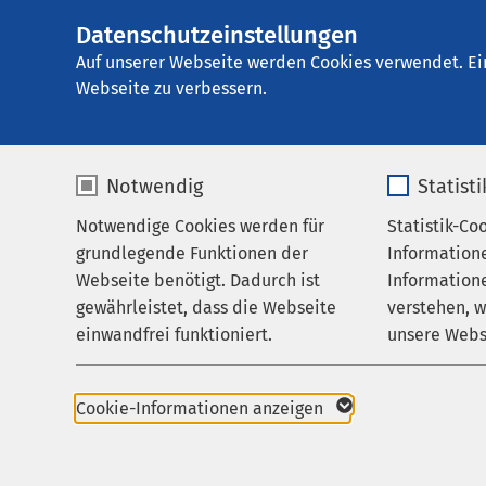
Datenschutzeinstellungen
AMEOS
AMEOS Poliklinik
Gruppe
Auf unserer Webseite werden Cookies verwendet. Ei
Webseite zu verbessern.
Notwendig
Statist
Ergebnisse
Notwendige Cookies werden für
Statistik-Co
Praxis
grundlegende Funktionen der
Information
Karriere
Webseite benötigt. Dadurch ist
Informatione
gewährleistet, dass die Webseite
verstehen, 
Aktuelles
Nutzen Sie dieses F
einwandfrei funktioniert.
unsere Webs
Name
cookieconsent_status
Name
Cookie-Informationen anzeigen
321 Treffer:
Anbieter
sgalinski
Anbieter