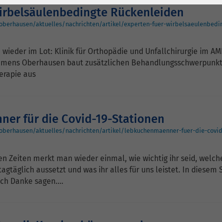
1 Jahr
Laufzeit
6 Monate
wirbelsäulenbedingte Rückenleiden
Cookie von Matomo
Wird zum
oberhausen/aktuelles/nachrichten/artikel/experten-fuer-wirbelsaeulenbedi
für Website-
Entsperren von
Zweck
Analysen. Erzeugt
Google Maps-
 wieder im Lot: Klinik für Orthopädie und Unfallchirurgie im A
statistische Daten
Inhalten verwendet.
lemens Oberhausen baut zusätzlichen Behandlungsschwerpunkt
darüber, wie der
erapie aus
Besucher die
Name
YouTube
Website nutzt.
Google Ireland
er für die Covid-19-Stationen
Limited, Gordon
oberhausen/aktuelles/nachrichten/artikel/lebkuchenmaenner-fuer-die-covid
Anbieter
House, Barrow
Street Dublin 4
en Zeiten merkt man wieder einmal, wie wichtig ihr seid, welc
Irland
tagtäglich aussetzt und was ihr alles für uns leistet. In diesem 
uch Danke sagen.…
Laufzeit
6 Monate
Wird verwendet, um