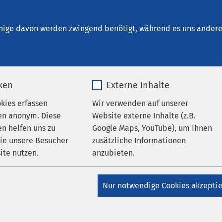
um Oelde
nige davon werden zwingend benötigt, während es uns andere 
iken
Externe Inhalte
 Ihrer Suche
okies erfassen
Wir verwenden auf unserer
en anonym. Diese
Website externe Inhalte (z.B.
n helfen uns zu
Google Maps, YouTube), um Ihnen
wie unsere Besucher
zusätzliche Informationen
eld, um Ihre Suche zu verfeinern.
ite nutzen.
anzubieten.
_pk_*.*
Name
Google Maps
Nur notwendige Cookies akzepti
Matomo
Anbieter
Google