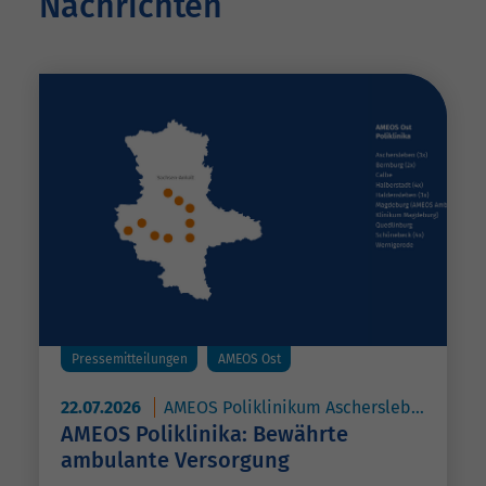
Nachrichten
Pressemitteilungen
AMEOS Ost
22.07.2026
AMEOS Poliklinikum Aschersleben
AME
AMEOS Poliklinika: Bewährte
ambulante Versorgung