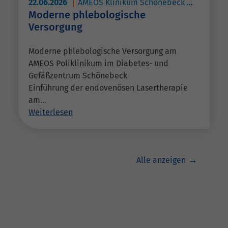
22.06.2026
AMEOS Klinikum Schönebeck
AMEOS P
Moderne phlebologische
Versorgung
Moderne phlebologische Versorgung am
AMEOS Poliklinikum im Diabetes- und
Gefäßzentrum Schönebeck
Einführung der endovenösen Lasertherapie
am…
Weiterlesen
Alle anzeigen