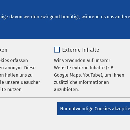
um Schönebeck
nige davon werden zwingend benötigt, während es uns andere 
iken
Externe Inhalte
okies erfassen
Wir verwenden auf unserer
en anonym. Diese
Website externe Inhalte (z.B.
n helfen uns zu
Google Maps, YouTube), um Ihnen
klinikum Schönebeck
wie unsere Besucher
zusätzliche Informationen
ite nutzen.
anzubieten.
uns
_pk_*.*
Name
Google Maps
Chirurgische Praxis am Hauptstandort, Köthener Str. 13
Nur notwendige Cookies akzepti
Matomo
Anbieter
Google
246 A
seinfahrt Schönebeck (Elbe)