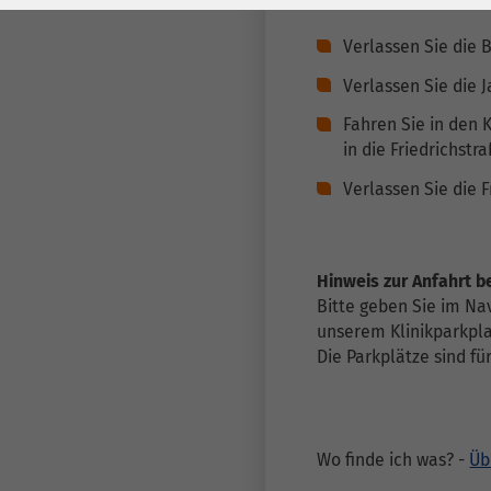
Laufzeit
278 Tage
Laufzeit
Verlassen Sie die 
Cookie zum
Speichern der Cookie
Verlassen Sie die J
Zweck
Consent
Fahren Sie in den 
Einstellungen
Zweck
in die Friedrichstr
Verlassen Sie die 
be_typo_user /
Name
PHPSESSID
Hinweis zur Anfahrt b
Anbieter
TYPO3
Bitte geben Sie im Nav
unserem Klinikparkpla
Laufzeit
1 Woche
Die Parkplätze sind f
Dieses Cookie ist ein
Standard-Session-
Cookie von TYPO3. Es
Wo finde ich was? -
Üb
speichert im Falle