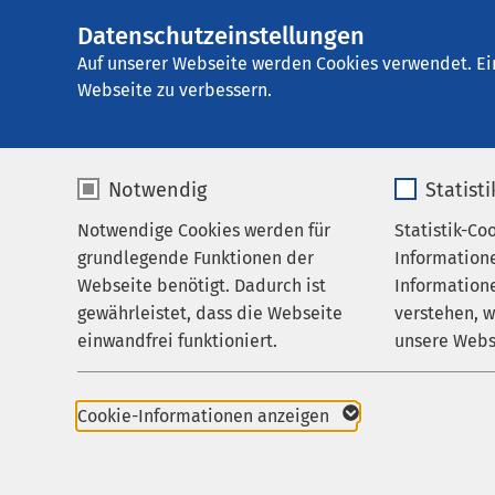
Datenschutzeinstellungen
AMEOS
AMEOS Poliklinik
Gruppe
Auf unserer Webseite werden Cookies verwendet. Ei
Webseite zu verbessern.
Notwendig
Statist
Anfahrt
Notwendige Cookies werden für
Statistik-Co
Praxen
grundlegende Funktionen der
Information
Zuweisende
Webseite benötigt. Dadurch ist
Informatione
AMEOS Poli
gewährleistet, dass die Webseite
verstehen, 
Karriere
einwandfrei funktioniert.
unsere Webs
So finden Sie 
Aktuelles
Name
cookieconsent_status
Name
Schmerzambulanz und 
Cookie-Informationen anzeigen
Anbieter
sgalinski
Anbieter
Von der A14 auf die B 
Sie passieren die Ort