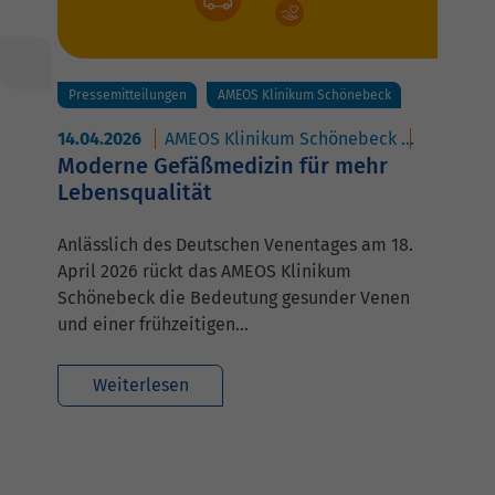
Pressemitteilungen
AMEOS Klinikum Schönebeck
14.04.2026
AMEOS Klinikum Schönebeck
AMEOS Po
Moderne Gefäßmedizin für mehr
Lebensqualität
Anlässlich des Deutschen Venentages am 18.
April 2026 rückt das AMEOS Klinikum
Schönebeck die Bedeutung gesunder Venen
und einer frühzeitigen…
Weiterlesen