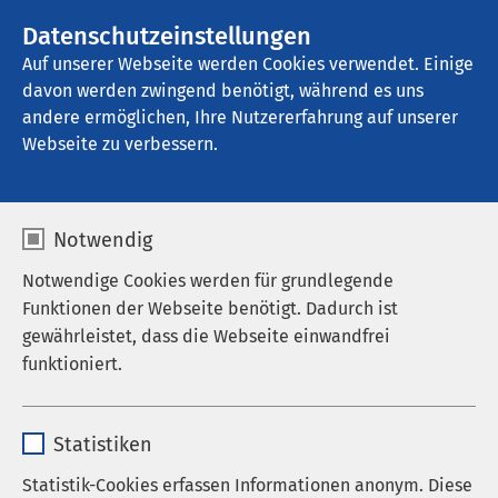
AMEOS Gruppe
Stellenangebote
Datenschutzeinstellungen
Auf unserer Webseite werden Cookies verwendet. Einige
davon werden zwingend benötigt, während es uns
AMEOS Poliklinikum Schönebeck
andere ermöglichen, Ihre Nutzererfahrung auf unserer
Webseite zu verbessern.
Nachrichten
Notwendig
Notwendige Cookies werden für grundlegende
Funktionen der Webseite benötigt. Dadurch ist
Datum von:
Datum bis:
gewährleistet, dass die Webseite einwandfrei
funktioniert.
Name
cookieconsent_status
Statistiken
Anbieter
sgalinski
Statistik-Cookies erfassen Informationen anonym. Diese