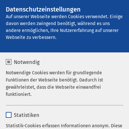
AMEOS Gruppe
Stellenangebote
Datenschutzeinstellungen
Auf unserer Webseite werden Cookies verwendet. Einige
davon werden zwingend benötigt, während es uns
AMEOS Poliklinikum Schönebeck
andere ermöglichen, Ihre Nutzererfahrung auf unserer
Webseite zu verbessern.
Notwendig
Notwendige Cookies werden für grundlegende
11.05.2026
AMEOS Gruppe
Funktionen der Webseite benötigt. Dadurch ist
Klinikum Friedrichshafen als
gewährleistet, dass die Webseite einwandfrei
Level-II-Krankenhaus
funktioniert.
erhalten
Name
cookieconsent_status
Statistiken
Anbieter
sgalinski
Statistik-Cookies erfassen Informationen anonym. Diese
Dr. Axel Paeger, Vorsitzender des Vorstandes