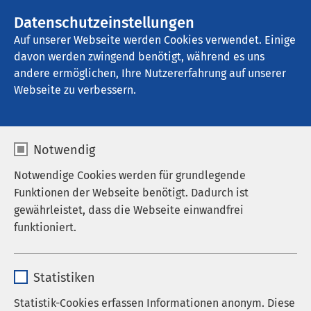
AMEOS Gruppe
Stellenangebote
Datenschutzeinstellungen
Auf unserer Webseite werden Cookies verwendet. Einige
davon werden zwingend benötigt, während es uns
AMEOS Poliklinikum Schönebeck
andere ermöglichen, Ihre Nutzererfahrung auf unserer
Webseite zu verbessern.
Notwendig
Job Speed Dating am
Notwendige Cookies werden für grundlegende
AMEOS Klinikum
Funktionen der Webseite benötigt. Dadurch ist
gewährleistet, dass die Webseite einwandfrei
Schönebeck
funktioniert.
10.06.2026
|
10:01
bis
17:00
Name
cookieconsent_status
Statistiken
Anbieter
sgalinski
Mittwoch, 10. Juni 2026
Statistik-Cookies erfassen Informationen anonym. Diese