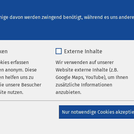
um Versmold
nige davon werden zwingend benötigt, während es uns andere 
iken
Externe Inhalte
tungen
okies erfassen
Wir verwenden auf unserer
en anonym. Diese
Website externe Inhalte (z.B.
n helfen uns zu
Google Maps, YouTube), um Ihnen
wie unsere Besucher
zusätzliche Informationen
ite nutzen.
anzubieten.
s!
_pk_*.*
Name
Google Maps
Nur notwendige Cookies akzepti
tung für Interessierte und Betroffene: Chirurgische
Matomo
Anbieter
Google
n (Magenverkleinerungen)