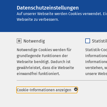
Datenschutzeinstellungen
AMEOS Poliklinik
AMEOS
Gruppe
Aktuelles
Auf unserer Webseite werden Cookies verwendet. Ei
Webseite zu verbessern.
Notwendig
Statist
Veranstal
Notwendige Cookies werden für
Statistik-Co
Praxis
grundlegende Funktionen der
Information
Karriere
Webseite benötigt. Dadurch ist
Informatione
gewährleistet, dass die Webseite
verstehen, 
Aktuelles
einwandfrei funktioniert.
unsere Webs
08.09.2026
|
10:15
Weg mit den Kilo
Name
cookieconsent_status
Name
Cookie-Informationen anzeigen
Informationsveranstal
Anbieter
sgalinski
Anbieter
Therapiemöglichkeite