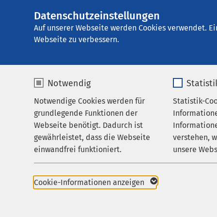
Datenschutzeinstellungen
AMEOS
AMEOS Poliklinik
Gruppe
Auf unserer Webseite werden Cookies verwendet. Ei
Webseite zu verbessern.
Notwendig
Statist
Anfahrt
Notwendige Cookies werden für
Statistik-Co
Praxis
grundlegende Funktionen der
Information
Karriere
Webseite benötigt. Dadurch ist
Informatione
AMEOS Poli
gewährleistet, dass die Webseite
verstehen, 
Aktuelles
einwandfrei funktioniert.
unsere Webs
So finden Sie 
Name
cookieconsent_status
Name
Wiesenstraße 11b
Cookie-Informationen anzeigen
33775 Versmold
Anbieter
sgalinski
Anbieter
Auf Google Maps anze