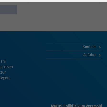
Kontakt
Anfahrt
stem
nsphasen
 zur
legen,
AMEOS Poliklinikum Versmold