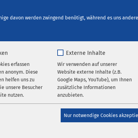
um Versmold
nige davon werden zwingend benötigt, während es uns andere 
iken
Externe Inhalte
okies erfassen
Wir verwenden auf unserer
en anonym. Diese
Website externe Inhalte (z.B.
n helfen uns zu
Google Maps, YouTube), um Ihnen
klinikum Versmold
wie unsere Besucher
zusätzliche Informationen
ite nutzen.
anzubieten.
uns
_pk_*.*
Name
Google Maps
Nur notwendige Cookies akzepti
Matomo
Anbieter
Google
igen
Externen Inhalt laden