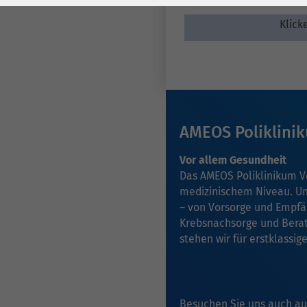
Laufzeit
278 Tage
Laufzeit
Klick
Cookie zum
Speichern der Cookie
Zweck
Consent
Einstellungen
Zweck
be_typo_user /
AMEOS Poliklini
Name
PHPSESSID
Vor allem Gesundheit
Das AMEOS Poliklinikum V
Anbieter
TYPO3
medizinischem Niveau. Uns
– von Vorsorge und Empfä
Laufzeit
1 Woche
Krebsnachsorge und Berat
stehen wir für erstklassi
Dieses Cookie ist ein
Standard-Session-
Cookie von TYPO3. Es
speichert im Falle
Besuchen Sie uns auch au