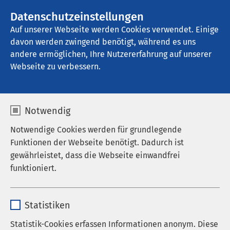
AMEOS Gruppe
Stellenangebote
Datenschutzeinstellungen
Auf unserer Webseite werden Cookies verwendet. Einige
davon werden zwingend benötigt, während es uns
AMEOS Reha Klinikum Ratzeburg
andere ermöglichen, Ihre Nutzererfahrung auf unserer
Webseite zu verbessern.
Impressum
Notwendig
Notwendige Cookies werden für grundlegende
Funktionen der Webseite benötigt. Dadurch ist
AMEOS Reha Klinikum Ratzeburg
gewährleistet, dass die Webseite einwandfrei
Anschlussheilbehandlung und Rehabilitation
funktioniert.
Röpersberg 47
Name
cookieconsent_status
D-23909 Ratzeburg
Statistiken
Tel. +49 4541 13 3800
Anbieter
sgalinski
Statistik-Cookies erfassen Informationen anonym. Diese
Fax +49 4541 13 3828