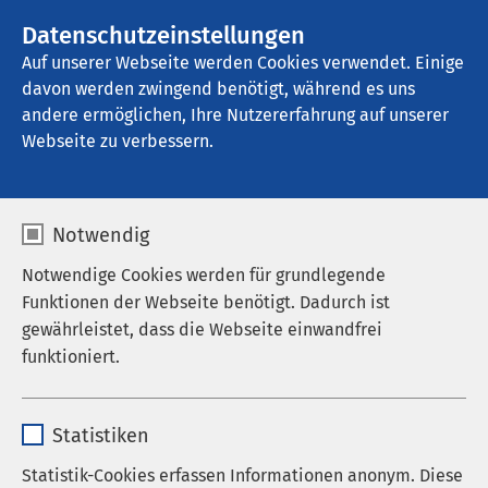
AMEOS Gruppe
Stellenangebote
Datenschutzeinstellungen
Auf unserer Webseite werden Cookies verwendet. Einige
davon werden zwingend benötigt, während es uns
AMEOS Reha Klinikum Ratzeburg
andere ermöglichen, Ihre Nutzererfahrung auf unserer
Webseite zu verbessern.
Kommunikation und
Notwendig
Öffentlichkeitsarbeit
Notwendige Cookies werden für grundlegende
Funktionen der Webseite benötigt. Dadurch ist
gewährleistet, dass die Webseite einwandfrei
funktioniert.
Kommunikation
Name
cookieconsent_status
Statistiken
Anbieter
sgalinski
Statistik-Cookies erfassen Informationen anonym. Diese