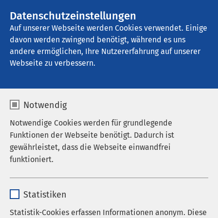
AMEOS Gruppe
Stellenangebote
Datenschutzeinstellungen
Auf unserer Webseite werden Cookies verwendet. Einige
davon werden zwingend benötigt, während es uns
AMEOS Hanse Klinikum Anklam
andere ermöglichen, Ihre Nutzererfahrung auf unserer
Webseite zu verbessern.
Aktuelles
Notwendig
Notwendige Cookies werden für grundlegende
Funktionen der Webseite benötigt. Dadurch ist
gewährleistet, dass die Webseite einwandfrei
Nachrichten
funktioniert.
Veranstaltungen
Name
cookieconsent_status
Statistiken
Anbieter
sgalinski
Statistik-Cookies erfassen Informationen anonym. Diese