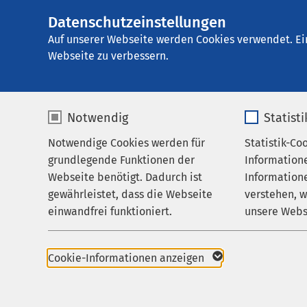
Datenschutzeinstellungen
AMEOS Hanse Kli
AMEOS
Gruppe
Aktuelles
Nachricht
Auf unserer Webseite werden Cookies verwendet. Ei
Webseite zu verbessern.
Notwendig
Statist
Notwendige Cookies werden für
Statistik-Co
Leistungen
grundlegende Funktionen der
Information
Ihr Aufenthalt
Webseite benötigt. Dadurch ist
Informatione
gewährleistet, dass die Webseite
verstehen, 
Zuweisende
26.11.2024
einwandfrei funktioniert.
unsere Webs
AMEO
Über uns
über
Name
cookieconsent_status
Name
Karriere
Cookie-Informationen anzeigen
Pfleg
Aktuelles
Anbieter
sgalinski
Anbieter