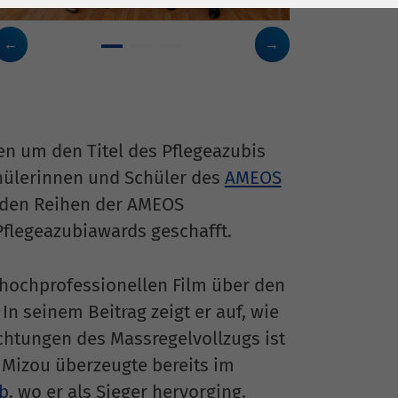
en um den Titel des Pflegeazubis
chülerinnen und Schüler des
AMEOS
s den Reihen der AMEOS
Pflegeazubiawards geschafft.
 hochprofessionellen Film über den
In seinem Beitrag zeigt er auf, wie
ichtungen des Massregelvollzugs ist
a Mizou überzeugte bereits im
b
, wo er als Sieger hervorging.