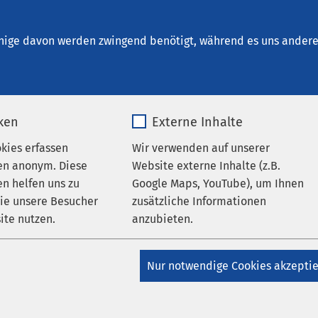
nikum Anklam
en
nige davon werden zwingend benötigt, während es uns andere 
iken
Externe Inhalte
okies erfassen
Wir verwenden auf unserer
en anonym. Diese
Website externe Inhalte (z.B.
n helfen uns zu
Google Maps, YouTube), um Ihnen
wie unsere Besucher
zusätzliche Informationen
AMEOS Gruppe
ite nutzen.
anzubieten.
S Auszubildende
zeugen beim
_pk_*.*
Name
Google Maps
Nur notwendige Cookies akzepti
eazubiaward
Matomo
Anbieter
Google