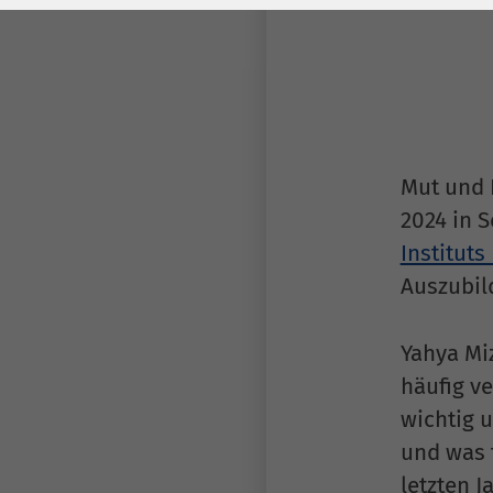
Laufzeit
278 Tage
Laufzeit
Cookie zum
Speichern der Cookie
Zweck
Consent
Einstellungen
Zweck
Mut und 
be_typo_user /
2024 in 
Name
PHPSESSID
Instituts
Auszubil
Anbieter
TYPO3
Laufzeit
1 Woche
Yahya Mi
häufig ve
Dieses Cookie ist ein
Standard-Session-
wichtig u
Cookie von TYPO3. Es
und was f
speichert im Falle
letzten 