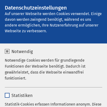
AMEOS Gruppe
Stellenangebote
Datenschutzeinstellungen
Auf unserer Webseite werden Cookies verwendet. Einige
davon werden zwingend benötigt, während es uns
AMEOS Klinikum Neustadt
andere ermöglichen, Ihre Nutzererfahrung auf unserer
Webseite zu verbessern.
Ergebnisse Ihrer Suche
Notwendig
Notwendige Cookies werden für grundlegende
Funktionen der Webseite benötigt. Dadurch ist
gewährleistet, dass die Webseite einwandfrei
Nutzen Sie dieses Feld, um Ihre Suche zu
funktioniert.
verfeinern.
Name
cookieconsent_status
Statistiken
Anbieter
sgalinski
Statistik-Cookies erfassen Informationen anonym. Diese