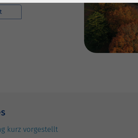
1 Jahr
Laufzeit
6 Monate
t
Cookie von Matomo
Wird zum
für Website-
Entsperren von
Zweck
Analysen. Erzeugt
Google Maps-
statistische Daten
Inhalten verwendet.
darüber, wie der
Besucher die
Name
YouTube
Website nutzt.
Google Ireland
Limited, Gordon
Anbieter
House, Barrow
Street Dublin 4
Irland
es
Laufzeit
6 Monate
g kurz vorgestellt
Wird verwendet, um