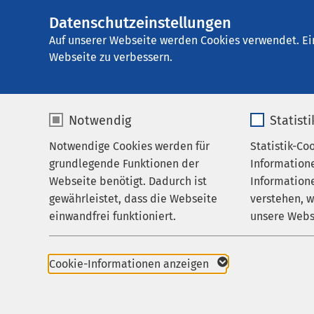
Datenschutzeinstellungen
AMEOS
AMEOS Klinikum S
Gruppe
Auf unserer Webseite werden Cookies verwendet. Ei
Webseite zu verbessern.
Notwendig
Statist
Notwendige Cookies werden für
Statistik-Co
Leistungen
AMEOS Kli
grundlegende Funktionen der
Information
Ihr Aufenthalt
Geestland
Webseite benötigt. Dadurch ist
Informatione
gewährleistet, dass die Webseite
verstehen, 
Zuweisende
Spitzenmedizin
einwandfrei funktioniert.
unsere Webs
Über uns
Name
cookieconsent_status
Name
Karriere
Cookie-Informationen anzeigen
Aktuelles
Anbieter
sgalinski
Anbieter
+49 4743 89