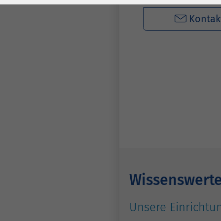
Laufzeit
278 Tage
Laufzeit
Kontak
Cookie zum
Speichern der Cookie
Zweck
Consent
Einstellungen
Zweck
be_typo_user /
Name
PHPSESSID
Anbieter
TYPO3
Laufzeit
1 Woche
Dieses Cookie ist ein
Wissenswert
Standard-Session-
Cookie von TYPO3. Es
Unsere Einrichtun
speichert im Falle