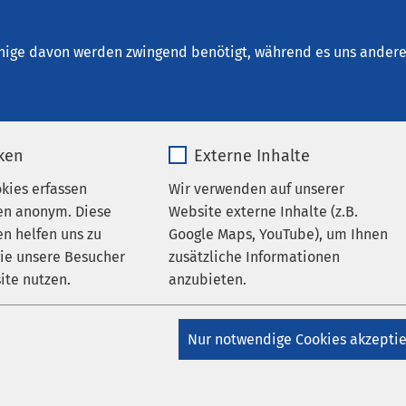
eepark Geestland
nige davon werden zwingend benötigt, während es uns andere 
iken
Externe Inhalte
okies erfassen
Wir verwenden auf unserer
nikum Seepark
en anonym. Diese
Website externe Inhalte (z.B.
n helfen uns zu
Google Maps, YouTube), um Ihnen
wie unsere Besucher
zusätzliche Informationen
 vor Ort
ite nutzen.
anzubieten.
_pk_*.*
Name
Google Maps
Nur notwendige Cookies akzepti
Matomo
Anbieter
Google
3 0