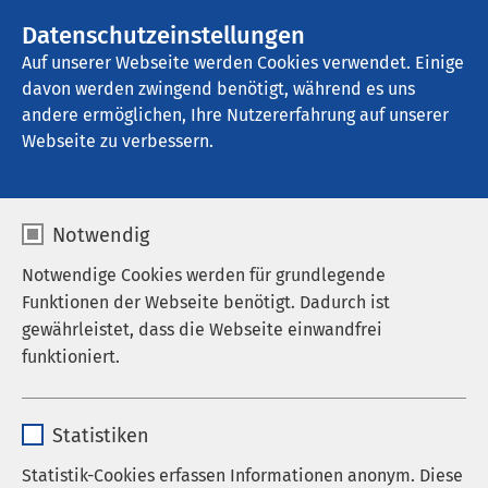
AMEOS Gruppe
Stellenangebote
Datenschutzeinstellungen
Auf unserer Webseite werden Cookies verwendet. Einige
davon werden zwingend benötigt, während es uns
AMEOS Klinikum Seepark Geestland
andere ermöglichen, Ihre Nutzererfahrung auf unserer
Webseite zu verbessern.
Kontakt
Notwendig
Notwendige Cookies werden für grundlegende
Funktionen der Webseite benötigt. Dadurch ist
gewährleistet, dass die Webseite einwandfrei
Anrede
funktioniert.
Vorname
*
Name
cookieconsent_status
Statistiken
Anbieter
sgalinski
Statistik-Cookies erfassen Informationen anonym. Diese
Nachname
*