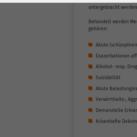
psychiatrisch erkrank
Laufzeit
278 Tage
Laufzeit
untergebracht werden
Cookie zum
Behandelt werden Mens
Speichern der Cookie
Zweck
gehören:
Consent
Einstellungen
Zweck
Akute (schizophre
Exazerbationen aff
be_typo_user /
Name
PHPSESSID
Alkohol- resp. Dr
Suizidalität
Anbieter
TYPO3
Akute Belastungsr
Laufzeit
1 Woche
Verwirrtheits-, Ag
Dieses Cookie ist ein
Demenzielle Erkr
Standard-Session-
Krisenhafte Dekom
Cookie von TYPO3. Es
speichert im Falle