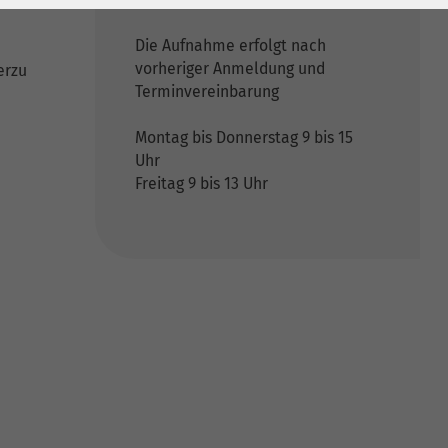
Die Aufnahme erfolgt nach
vorheriger Anmeldung und
erzu
Terminvereinbarung
Montag bis Donnerstag 9 bis 15
Uhr
Freitag 9 bis 13 Uhr