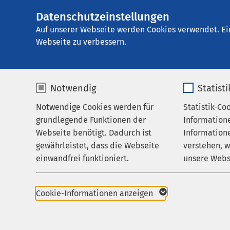
Datenschutzeinstellungen
AMEOS Klinikum S
AMEOS
Gruppe
Leistungen
Psychiatr
Auf unserer Webseite werden Cookies verwendet. Ei
Webseite zu verbessern.
Notwendig
Statist
Geschützt 
Notwendige Cookies werden für
Statistik-Co
Leistungen
Station
grundlegende Funktionen der
Information
Ihr Aufenthalt
Webseite benötigt. Dadurch ist
Informatione
gewährleistet, dass die Webseite
verstehen, 
Zuweisende
einwandfrei funktioniert.
unsere Webs
Für wen wir
Über uns
Name
cookieconsent_status
Name
Karriere
Cookie-Informationen anzeigen
Durch den Versorgungs
Aufnahmestation für 
Aktuelles
Anbieter
sgalinski
Anbieter
akutpsychiatrischen N