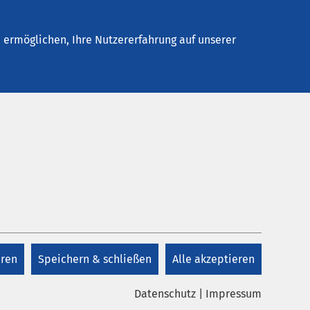
Stellenangebote
Kontakt
Termin buchen
ermöglichen, Ihre Nutzererfahrung auf unserer
Anmeldung
Claudia Steiner
eren
Speichern & schließen
Alle akzeptieren
+49 4743 893 2804
Datenschutz
|
Impressum
on
+49 4743 893 2303