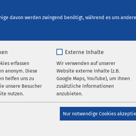
eepark Geestland
ie und Psychotherapie
Unsere Stationen
nige davon werden zwingend benötigt, während es uns andere 
iken
Externe Inhalte
geführte akutpsychiatrische
okies erfassen
Wir verwenden auf unserer
en anonym. Diese
Website externe Inhalte (z.B.
n helfen uns zu
Google Maps, YouTube), um Ihnen
wie unsere Besucher
zusätzliche Informationen
ite nutzen.
anzubieten.
 da sind
_pk_*.*
Name
Google Maps
Nur notwendige Cookies akzepti
auftrag sichert unsere geschützt geführte akutpsychiatrische
die Landkreise Osterholz und Cuxhaven die Behandlung der
Matomo
Anbieter
Google
otfälle. Hierzu zählt primär die Versorgung und Behandlung v