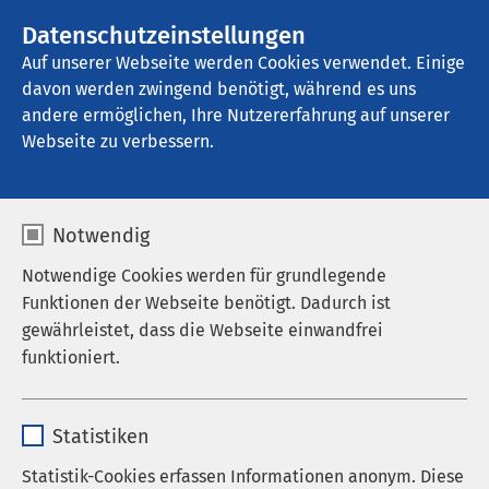
AMEOS Gruppe
Stellenangebote
Datenschutzeinstellungen
Auf unserer Webseite werden Cookies verwendet. Einige
davon werden zwingend benötigt, während es uns
AMEOS Pflege Meßstetten
andere ermöglichen, Ihre Nutzererfahrung auf unserer
Webseite zu verbessern.
Nachrichten
Notwendig
Notwendige Cookies werden für grundlegende
Funktionen der Webseite benötigt. Dadurch ist
Datum von:
Datum bis:
gewährleistet, dass die Webseite einwandfrei
funktioniert.
Name
cookieconsent_status
Statistiken
Anbieter
sgalinski
Statistik-Cookies erfassen Informationen anonym. Diese