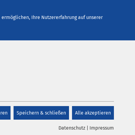
Stellenangebote
Kontakt
ermöglichen, Ihre Nutzererfahrung auf unserer
Kontakt
+49 7431 94 935 0
eren
Speichern & schließen
Alle akzeptieren
Kontakt
Datenschutz
|
Impressum