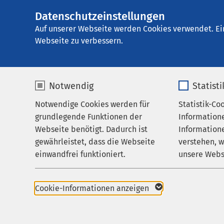
Datenschutzeinstellungen
AMEOS
AMEOS Pflege Meß
Gruppe
Auf unserer Webseite werden Cookies verwendet. Ei
Webseite zu verbessern.
Notwendig
Statist
Ergebnisse
Notwendige Cookies werden für
Statistik-Co
Pflege & Betreuung
grundlegende Funktionen der
Information
Über uns
Webseite benötigt. Dadurch ist
Informatione
gewährleistet, dass die Webseite
verstehen, 
Karriere
Nutzen Sie dieses F
einwandfrei funktioniert.
unsere Webs
Aktuelles
Name
cookieconsent_status
Name
Cookie-Informationen anzeigen
24 Treffer:
Anbieter
sgalinski
Anbieter