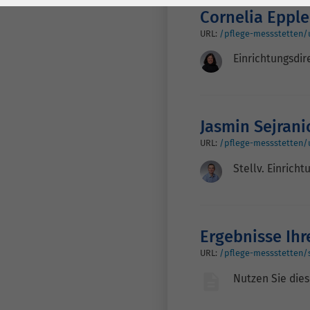
Laufzeit
278 Tage
Laufzeit
Cornelia Epple
Cookie zum
URL:
/pflege-messstetten/
Speichern der Cookie
Einrichtungsdir
Zweck
Consent
Einstellungen
Zweck
Jasmin Sejrani
be_typo_user /
Name
URL:
/pflege-messstetten/
PHPSESSID
Stellv. Einrich
Anbieter
TYPO3
Laufzeit
1 Woche
Ergebnisse Ihr
Dieses Cookie ist ein
URL:
/pflege-messstetten/
Standard-Session-
Cookie von TYPO3. Es
Nutzen Sie dies
speichert im Falle