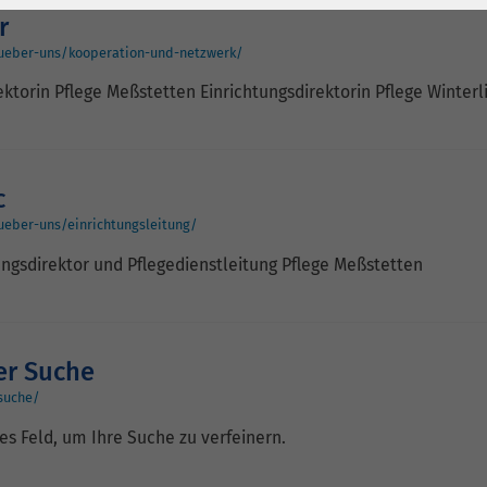
1 Jahr
Laufzeit
6 Monate
r
Cookie von Matomo
Wird zum
ueber-uns/kooperation-und-netzwerk/
für Website-
Entsperren von
ektorin Pflege Meßstetten Einrichtungsdirektorin Pflege Winter
Zweck
Analysen. Erzeugt
Google Maps-
statistische Daten
Inhalten verwendet.
darüber, wie der
Besucher die
c
Name
YouTube
Website nutzt.
ueber-uns/einrichtungsleitung/
Google Ireland
tungsdirektor und Pflegedienstleitung Pflege Meßstetten
Limited, Gordon
Anbieter
House, Barrow
Street Dublin 4
Irland
er Suche
suche/
Laufzeit
6 Monate
es Feld, um Ihre Suche zu verfeinern.
Wird verwendet, um