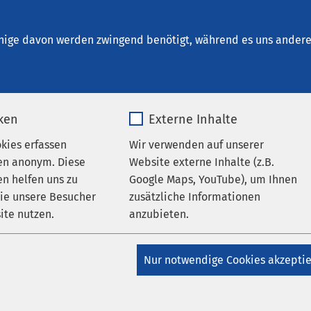
stetten
nige davon werden zwingend benötigt, während es uns andere 
iken
Externe Inhalte
 Ihrer Suche
okies erfassen
Wir verwenden auf unserer
en anonym. Diese
Website externe Inhalte (z.B.
n helfen uns zu
Google Maps, YouTube), um Ihnen
wie unsere Besucher
zusätzliche Informationen
eld, um Ihre Suche zu verfeinern.
ite nutzen.
anzubieten.
_pk_*.*
Name
Google Maps
Nur notwendige Cookies akzepti
Matomo
Anbieter
Google