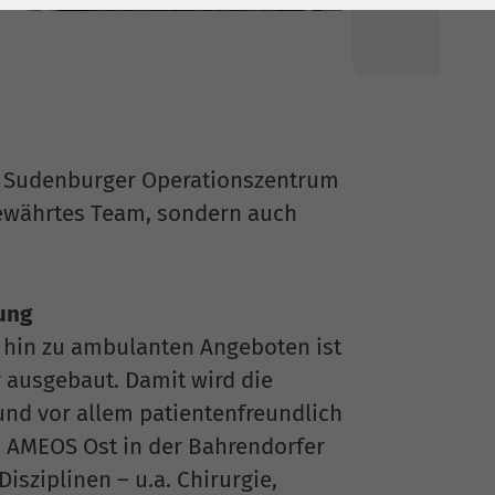
ge Sudenburger Operationszentrum
 bewährtes Team, sondern auch
ung
hin zu ambulanten Angeboten ist
 ausgebaut. Damit wird die
 und vor allem patientenfreundlich
 AMEOS Ost in der Bahrendorfer
isziplinen – u.a. Chirurgie,