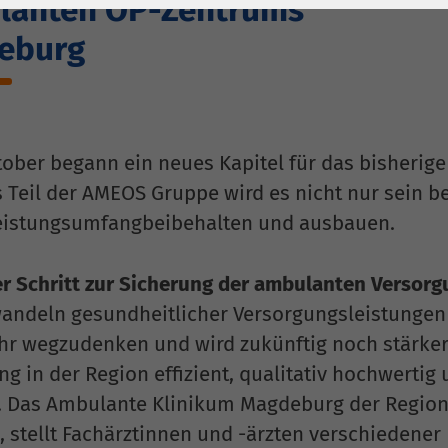
lanten OP-Zentrums
1 Jahr
Laufzeit
6 Monate
eburg
Cookie von Matomo
Wird zum
für Website-
Entsperren von
Zweck
Analysen. Erzeugt
Google Maps-
statistische Daten
Inhalten verwendet.
darüber, wie der
tober begann ein neues Kapitel für das bisheri
Besucher die
Name
YouTube
ls Teil der AMEOS Gruppe wird es nicht nur sein
Website nutzt.
eistungsumfangbeibehalten und ausbauen.
Google Ireland
Limited, Gordon
er Schritt zur Sicherung der ambulanten Versorg
Anbieter
House, Barrow
Street Dublin 4
ndeln gesundheitlicher Versorgungsleistungen 
Irland
hr wegzudenken und wird zukünftig noch stärker
g in der Region effizient, qualitativ hochwertig
Laufzeit
6 Monate
t. Das Ambulante Klinikum Magdeburg der Region
Wird verwendet, um
, stellt Fachärztinnen und -ärzten verschiedener D