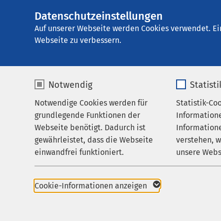
Datenschutzeinstellungen
AMEOS Poliklinik
AMEOS
Gruppe
Aktuelles
Nachricht
Auf unserer Webseite werden Cookies verwendet. Ei
Webseite zu verbessern.
Notwendig
Statist
Pressemitteil
Notwendige Cookies werden für
Statistik-Co
Praxen
19.10.2023
grundlegende Funktionen der
Information
Karriere
Bernburg
Webseite benötigt. Dadurch ist
Informatione
Haldensle
gewährleistet, dass die Webseite
verstehen, 
Aktuelles
Staßfurt
einwandfrei funktioniert.
unsere Webs
Bernburg
Halberstad
Name
cookieconsent_status
Name
Polikliniku
Cookie-Informationen anzeigen
AMEOS Po
Anbieter
sgalinski
Anbieter
AMEOS