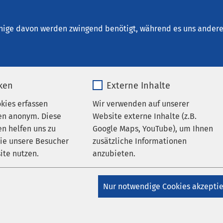
um Bernburg
en
nige davon werden zwingend benötigt, während es uns andere 
iken
Externe Inhalte
ungen
AMEOS Ost
okies erfassen
Wir verwenden auf unserer
AMEOS Klinikum Aschersleben
AMEOS Klinikum
en anonym. Diese
Website externe Inhalte (z.B.
AMEOS Klinikum Halberstadt
AMEOS Klinikum
n helfen uns zu
Google Maps, YouTube), um Ihnen
ben
AMEOS Klinikum Schönebeck
AMEOS Klinikum
wie unsere Besucher
zusätzliche Informationen
AMEOS Poliklinikum Aschersleben
AMEOS Poliklinikum
ite nutzen.
anzubieten.
AMEOS Poliklinikum Calbe
AMEOS Poliklinikum
t
AMEOS Poliklinikum Haldensleben
AMEOS
_pk_*.*
Name
Google Maps
m Quedlinburg
AMEOS Poliklinikum Schönebeck
Nur notwendige Cookies akzepti
liklinikum Wernigerode
Matomo
Anbieter
Google
 ist neuer Träger des