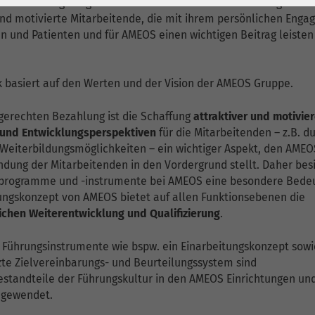
und Entwicklungsmöglichkeiten. In zahlreichen Berufskategorien
1 Jahr
Laufzeit
6 Monate
und motivierte Mitarbeitende, die mit ihrem persönlichen Eng
en und Patienten und für AMEOS einen wichtigen Beitrag leisten
Cookie von Matomo
Wird zum
für Website-
Entsperren von
Zweck
Analysen. Erzeugt
Google Maps-
k basiert auf den Werten und der Vision der AMEOS Gruppe.
statistische Daten
Inhalten verwendet.
darüber, wie der
gerechten Bezahlung ist die Schaffung
attraktiver und motivie
Besucher die
Name
YouTube
nd Entwicklungsperspektiven
für die Mitarbeitenden – z.B. d
Website nutzt.
d Weiterbildungsmöglichkeiten – ein wichtiger Aspekt, den AMEO
Google Ireland
dung der Mitarbeitenden in den Vordergrund stellt. Daher bes
Limited, Gordon
programme und -instrumente bei AMEOS eine besondere Bede
ungskonzept von AMEOS bietet auf allen Funktionsebenen die
Anbieter
House, Barrow
lichen Weiterentwicklung und Qualifizierung
.
Street Dublin 4
Irland
Führungsinstrumente wie bspw. ein Einarbeitungskonzept sowi
te Zielvereinbarungs- und Beurteilungssystem sind
Laufzeit
6 Monate
estandteile der Führungskultur in den AMEOS Einrichtungen un
ngewendet.
Wird verwendet, um