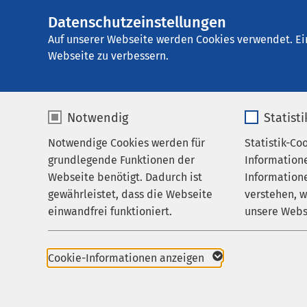
Datenschutzeinstellungen
AMEOS Poliklinik
AMEOS
Gruppe
Karriere
Auf unserer Webseite werden Cookies verwendet. Ei
Webseite zu verbessern.
Notwendig
Statist
AMEOS als
Notwendige Cookies werden für
Statistik-Co
Praxen
grundlegende Funktionen der
Information
Karriere
Webseite benötigt. Dadurch ist
Informatione
AMEOS als 
gewährleistet, dass die Webseite
verstehen, 
Aktuelles
einwandfrei funktioniert.
unsere Webs
Arbeiten bei 
Name
cookieconsent_status
Name
Cookie-Informationen anzeigen
Aktuelle Stellenange
Anbieter
sgalinski
Anbieter
Dank der Präsenz in d