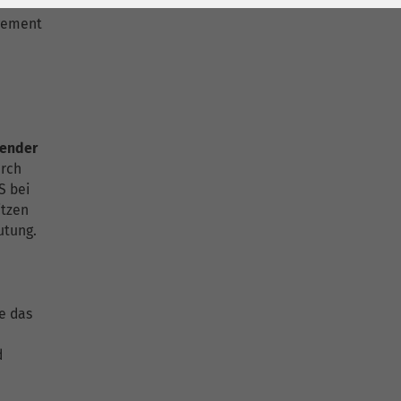
 suchen
agement
render
urch
S bei
itzen
utung.
e das
d