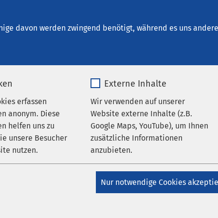
um Bernburg
nige davon werden zwingend benötigt, während es uns andere 
iken
Externe Inhalte
 Arbeitgeber
okies erfassen
Wir verwenden auf unserer
en anonym. Diese
Website externe Inhalte (z.B.
n helfen uns zu
Google Maps, YouTube), um Ihnen
Arbeitgeber
wie unsere Besucher
zusätzliche Informationen
ite nutzen.
anzubieten.
AMEOS Gruppe
_pk_*.*
Name
Google Maps
Nur notwendige Cookies akzepti
bote Bernburg
Matomo
Anbieter
Google
en Bereichen Somatik, Psychiatrie und Pflege bieten wir Ihnen