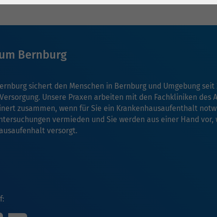
1 Jahr
Laufzeit
6 Monate
Cookie von Matomo
Wird zum
für Website-
Entsperren von
Zweck
Analysen. Erzeugt
Google Maps-
kum Bernburg
statistische Daten
Inhalten verwendet.
darüber, wie der
Besucher die
ernburg sichert den Menschen in Bernburg und Umgebung seit
Name
YouTube
Website nutzt.
 Versorgung. Unsere Praxen arbeiten mit den Fachkliniken des
inert zusammen, wenn für Sie ein Krankenhausaufenthalt notw
Google Ireland
ntersuchungen vermieden und Sie werden aus einer Hand vor,
Limited, Gordon
usaufenhalt versorgt.
Anbieter
House, Barrow
Street Dublin 4
Irland
Laufzeit
6 Monate
f:
Wird verwendet, um