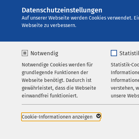
Datenschutzeinstellungen
AMEOS Poliklinik
AMEOS
Gruppe
Karriere
Auf unserer Webseite werden Cookies verwendet. Ei
Webseite zu verbessern.
Notwendig
Statist
Karriere
Notwendige Cookies werden für
Statistik-Co
Praxen
grundlegende Funktionen der
Information
Karriere
Webseite benötigt. Dadurch ist
Informatione
gewährleistet, dass die Webseite
verstehen, 
Aktuelles
AMEOS als Arbeitgeb
einwandfrei funktioniert.
unsere Webs
Stellenangebote
Name
cookieconsent_status
Name
Karriereportal der 
Cookie-Informationen anzeigen
Anbieter
sgalinski
Anbieter