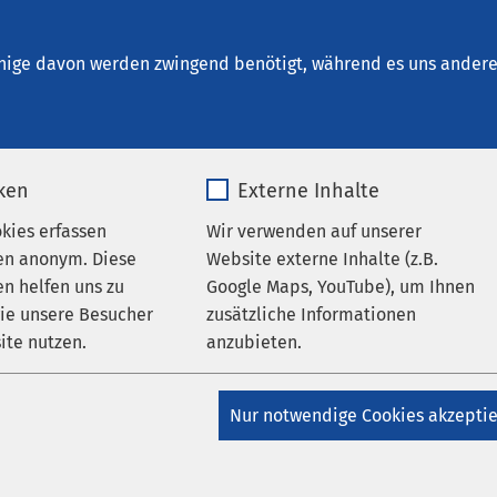
um Bernburg
nige davon werden zwingend benötigt, während es uns andere 
iken
Externe Inhalte
okies erfassen
Wir verwenden auf unserer
en anonym. Diese
Website externe Inhalte (z.B.
n helfen uns zu
Google Maps, YouTube), um Ihnen
wie unsere Besucher
zusätzliche Informationen
er
ite nutzen.
anzubieten.
_pk_*.*
Name
Google Maps
AMEOS Gruppe
Nur notwendige Cookies akzepti
Matomo
Anbieter
Google