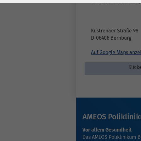
Laufzeit
278 Tage
Laufzeit
Fourmies stehen Parkpl
Cookie zum
Speichern der Cookie
Zweck
Kustrenaer Straße 98
Consent
D-06406 Bernburg
Einstellungen
Zweck
Auf Google Maps anze
be_typo_user /
Name
PHPSESSID
Klick
Anbieter
TYPO3
Laufzeit
1 Woche
Dieses Cookie ist ein
AMEOS Poliklini
Standard-Session-
Cookie von TYPO3. Es
Vor allem Gesundheit
speichert im Falle
Das AMEOS Poliklinikum B