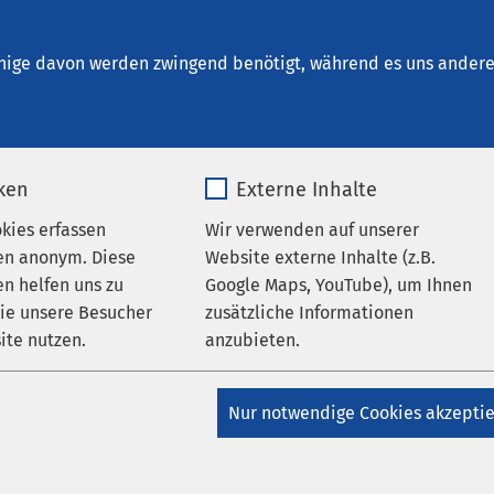
um Bernburg
nige davon werden zwingend benötigt, während es uns andere 
iken
Externe Inhalte
okies erfassen
Wir verwenden auf unserer
en anonym. Diese
Website externe Inhalte (z.B.
n helfen uns zu
Google Maps, YouTube), um Ihnen
nikum Bernburg
wie unsere Besucher
zusätzliche Informationen
ite nutzen.
anzubieten.
uns
_pk_*.*
Name
Google Maps
ich im Haus 10 des AMEOS Klinikums Bernburg, auf dem Gelände 
Nur notwendige Cookies akzepti
us.
Matomo
Anbieter
Google
S Poliklinikum Bernburg über die Tarnowsky-Gory-Straße und S