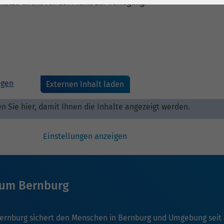
1 Jahr
Laufzeit
6 Monate
atze direkt vor der Praxis zur Verfügung.
Cookie von Matomo
Wird zum
für Website-
Entsperren von
Zweck
Analysen. Erzeugt
Google Maps-
statistische Daten
Inhalten verwendet.
darüber, wie der
igen
Externen Inhalt laden
Besucher die
Name
YouTube
Website nutzt.
en Sie hier, damit Ihnen die Inhalte angezeigt werden.
Google Ireland
Limited, Gordon
Einstellungen anzeigen
Anbieter
House, Barrow
Street Dublin 4
Irland
kum Bernburg
Laufzeit
6 Monate
Wird verwendet, um
ernburg sichert den Menschen in Bernburg und Umgebung seit