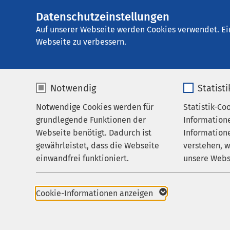
Datenschutzeinstellungen
AMEOS
AMEOS Poliklinik
Gruppe
Auf unserer Webseite werden Cookies verwendet. Ei
Webseite zu verbessern.
Notwendig
Statist
Anfahrt
Notwendige Cookies werden für
Statistik-Co
Praxen
grundlegende Funktionen der
Information
Karriere
Webseite benötigt. Dadurch ist
Informatione
AMEOS Polikli
gewährleistet, dass die Webseite
verstehen, 
Aktuelles
einwandfrei funktioniert.
unsere Webs
So finden Sie 
Name
cookieconsent_status
Name
Die Praxis befindet s
Cookie-Informationen anzeigen
hinter dem Krankenha
Anbieter
sgalinski
Anbieter
Bei Zufahrt zum AMEO