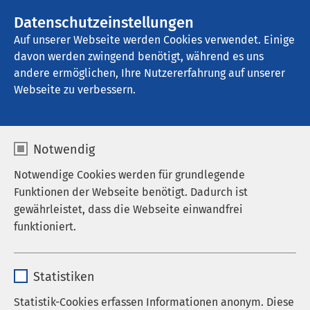
AMEOS Gruppe
Stellenangebote
Datenschutzeinstellungen
Auf unserer Webseite werden Cookies verwendet. Einige
davon werden zwingend benötigt, während es uns
AMEOS Klinikum Fehmarn
andere ermöglichen, Ihre Nutzererfahrung auf unserer
Webseite zu verbessern.
Aktuelles
Notwendig
Notwendige Cookies werden für grundlegende
Funktionen der Webseite benötigt. Dadurch ist
gewährleistet, dass die Webseite einwandfrei
Informationen für Besuchende
funktioniert.
Nachrichten
Name
cookieconsent_status
Veranstaltungen
Statistiken
Anbieter
sgalinski
Statistik-Cookies erfassen Informationen anonym. Diese