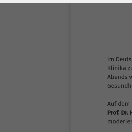
Laufzeit
278 Tage
Laufzeit
Cookie zum
Speichern der Cookie
Zweck
Consent
Einstellungen
Zweck
be_typo_user /
Name
Im Deuts
PHPSESSID
Klinika 
Anbieter
TYPO3
Abends 
Gesundhe
Laufzeit
1 Woche
Dieses Cookie ist ein
Auf dem 
Standard-Session-
Prof. Dr
Cookie von TYPO3. Es
moderier
speichert im Falle