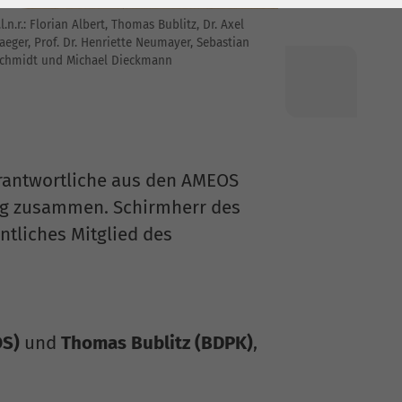
.l.n.r.: Florian Albert, Thomas Bublitz, Dr. Axel
aeger, Prof. Dr. Henriette Neumayer, Sebastian
chmidt und Michael Dieckmann
rantwortliche aus den AMEOS
log zusammen. Schirmherr des
ntliches Mitglied des
OS)
und
Thomas Bublitz (BDPK)
,