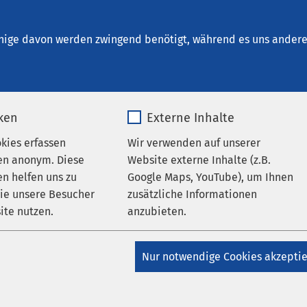
Fehmarn
en
nige davon werden zwingend benötigt, während es uns andere 
iken
Externe Inhalte
okies erfassen
Wir verwenden auf unserer
en anonym. Diese
Website externe Inhalte (z.B.
n helfen uns zu
Google Maps, YouTube), um Ihnen
wie unsere Besucher
zusätzliche Informationen
ite nutzen.
anzubieten.
g bei AMEOS
AMEOS Gruppe
_pk_*.*
Name
Google Maps
rlamentarischer Abend der
Nur notwendige Cookies akzepti
 Gruppe in Berlin
Matomo
Anbieter
Google