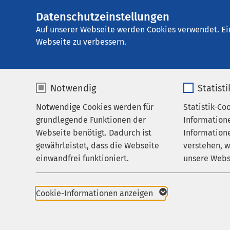
Datenschutzeinstellungen
AMEOS Klinikum 
AMEOS
Gruppe
Aktuelles
Nachricht
Auf unserer Webseite werden Cookies verwendet. Ei
Webseite zu verbessern.
Notwendig
Statist
Notwendige Cookies werden für
Statistik-Co
Leistungen
grundlegende Funktionen der
Information
Ihr Aufenthalt
Webseite benötigt. Dadurch ist
Informatione
gewährleistet, dass die Webseite
verstehen, 
Zuweisende
einwandfrei funktioniert.
unsere Webs
Verantwortun
Über uns
10.12.2025
Name
cookieconsent_status
Name
Karriere
6. Pa
Cookie-Informationen anzeigen
Aktuelles
AMEOS
Anbieter
sgalinski
Anbieter