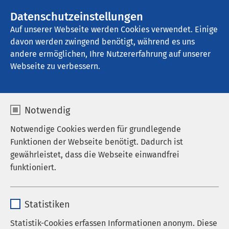
AMEOS Gruppe
Stellenangebote
Datenschutzeinstellungen
Auf unserer Webseite werden Cookies verwendet. Einige
davon werden zwingend benötigt, während es uns
AMEOS Klinikum Fehmarn
andere ermöglichen, Ihre Nutzererfahrung auf unserer
Webseite zu verbessern.
Notwendig
Notwendige Cookies werden für grundlegende
24.02.2026
AMEOS Klinikum Eutin
AMEOS
Funktionen der Webseite benötigt. Dadurch ist
Klinikum Oldenburg
AMEOS Klinikum Fehmarn
gewährleistet, dass die Webseite einwandfrei
AMEOS Klinikum Middelburg
funktioniert.
Große Expertise für die
herzmedizinische Versorgung
Name
cookieconsent_status
Statistiken
Anbieter
sgalinski
Statistik-Cookies erfassen Informationen anonym. Diese