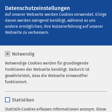
AMEOS Gruppe
Stellenangebote
Datenschutzeinstellungen
Auf unserer Webseite werden Cookies verwendet. Einige
davon werden zwingend benötigt, während es uns
AMEOS Klinikum Hildesheim
andere ermöglichen, Ihre Nutzererfahrung auf unserer
Webseite zu verbessern.
Seelische Gesundheit
Notwendig
junger Menschen
Notwendige Cookies werden für grundlegende
Funktionen der Webseite benötigt. Dadurch ist
gewährleistet, dass die Webseite einwandfrei
funktioniert.
Das Zentrum für Seelische Gesundheit junger
Menschen ist mit seinen altersübergreifenden
Name
cookieconsent_status
Therapiebereichen zwischen der Kinder- und
Statistiken
Jugendpsychiatrie und Erwachsenenpsychiatrie
Anbieter
sgalinski
spezialisiert auf junge Erwachsene im Alter
Statistik-Cookies erfassen Informationen anonym. Diese