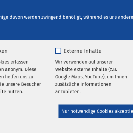
um Aschersleben
nige davon werden zwingend benötigt, während es uns andere 
iken
Externe Inhalte
m
okies erfassen
Wir verwenden auf unserer
en anonym. Diese
Website externe Inhalte (z.B.
n helfen uns zu
Google Maps, YouTube), um Ihnen
Harz GmbH
wie unsere Besucher
zusätzliche Informationen
ite nutzen.
anzubieten.
_pk_*.*
Name
Google Maps
Nur notwendige Cookies akzepti
Matomo
Anbieter
Google
05