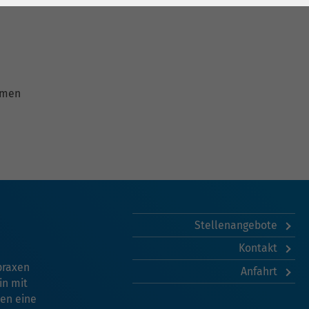
hmen
Stellenangebote
Kontakt
praxen
Anfahrt
in mit
en eine