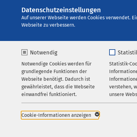
Datenschutzeinstellungen
AMEOS
AMEOS Poliklinik
Gruppe
Auf unserer Webseite werden Cookies verwendet. Ei
Webseite zu verbessern.
Notwendig
Statist
Impressu
Notwendige Cookies werden für
Statistik-Co
Praxen
grundlegende Funktionen der
Information
Karriere
Webseite benötigt. Dadurch ist
Informatione
AMEOS Poliklinikum 
gewährleistet, dass die Webseite
verstehen, 
Aktuelles
einwandfrei funktioniert.
unsere Webs
Gleimstraße 5
D-38820 Halberstadt
Name
cookieconsent_status
Name
Cookie-Informationen anzeigen
Tel.: +49 (0)3473 97 0
Anbieter
sgalinski
Anbieter
Fax: +49 (0)3473 97 10