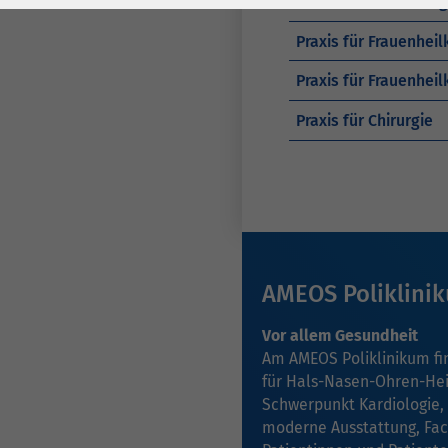
Praxis für Hämatolog
Laufzeit
278 Tage
Laufzeit
Praxis für Frauenheil
Cookie zum
Speichern der Cookie
Praxis für Frauenhei
Zweck
Consent
Praxis für Chirurgie
Einstellungen
Zweck
be_typo_user /
Name
PHPSESSID
Anbieter
TYPO3
AMEOS Poliklini
Laufzeit
1 Woche
Vor allem Gesundheit
Dieses Cookie ist ein
Am AMEOS Poliklinikum f
Standard-Session-
für
Hals-Nasen-Ohren-Hei
Cookie von TYPO3. Es
Schwerpunkt Kardiologie
,
speichert im Falle
moderne Ausstattung, Fa