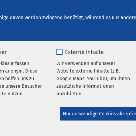
um Aschersleben
nige davon werden zwingend benötigt, während es uns andere 
iken
Externe Inhalte
okies erfassen
Wir verwenden auf unserer
en anonym. Diese
Website externe Inhalte (z.B.
n helfen uns zu
Google Maps, YouTube), um Ihnen
wie unsere Besucher
zusätzliche Informationen
ite nutzen.
anzubieten.
kunde
_pk_*.*
Name
Google Maps
Nur notwendige Cookies akzepti
Matomo
Anbieter
Google
dizin – Schwerpunkt Kardiologie