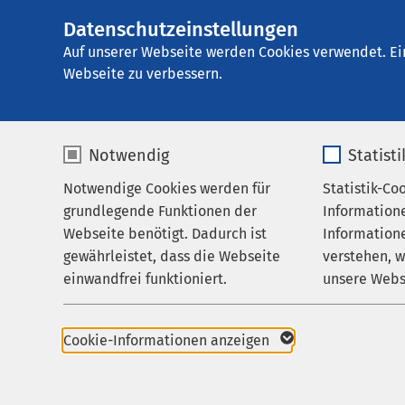
Datenschutzeinstellungen
AMEOS Poliklinik
AMEOS
Gruppe
Praxen
Auf unserer Webseite werden Cookies verwendet. Ei
Webseite zu verbessern.
Notwendig
Statist
Praxen
Notwendige Cookies werden für
Statistik-Co
Praxen
grundlegende Funktionen der
Information
Karriere
Webseite benötigt. Dadurch ist
Informatione
gewährleistet, dass die Webseite
verstehen, 
Aktuelles
Übersicht
einwandfrei funktioniert.
unsere Webs
Praxis für HNO-Heil
Name
cookieconsent_status
Name
Praxis für Neurologie
Cookie-Informationen anzeigen
Anbieter
sgalinski
Anbieter
Praxis für Innere Me