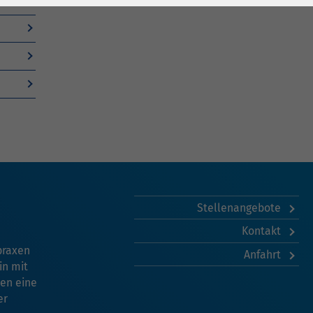
Stellenangebote
Kontakt
praxen
Anfahrt
in mit
en eine
er