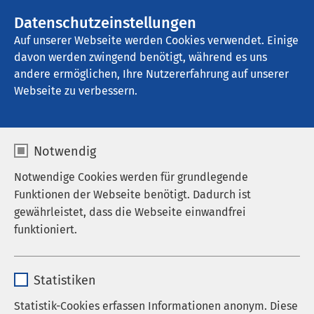
AMEOS Gruppe
Stellenangebote
Datenschutzeinstellungen
Auf unserer Webseite werden Cookies verwendet. Einige
davon werden zwingend benötigt, während es uns
AMEOS Poliklinikum Aschersleben
andere ermöglichen, Ihre Nutzererfahrung auf unserer
Webseite zu verbessern.
Praxis für
Notwendig
Frauenheilkunde und
Notwendige Cookies werden für grundlegende
Geburtshilfe - Dr.
Funktionen der Webseite benötigt. Dadurch ist
gewährleistet, dass die Webseite einwandfrei
Mente-Labarova
funktioniert.
Name
cookieconsent_status
Statistiken
Willkommen in der
Praxis für Frauenheilkunde und
Anbieter
sgalinski
Statistik-Cookies erfassen Informationen anonym. Diese
Geburtshilfe von Fachärztin Dr. med. Katarina