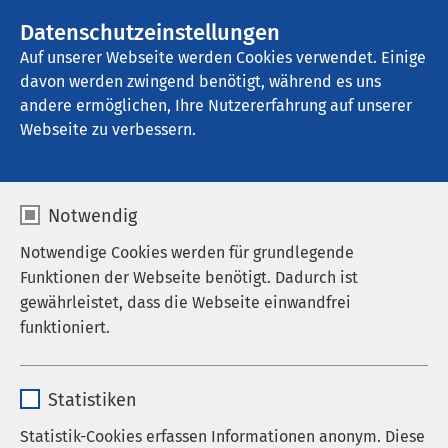
AMEOS Gruppe
Stellenangebote
Datenschutzeinstellungen
Auf unserer Webseite werden Cookies verwendet. Einige
davon werden zwingend benötigt, während es uns
AMEOS Poliklinikum Aschersleben
andere ermöglichen, Ihre Nutzererfahrung auf unserer
Webseite zu verbessern.
Praxis für Chirurgie
Notwendig
Notwendige Cookies werden für grundlegende
Funktionen der Webseite benötigt. Dadurch ist
Willkommen in der
Praxis für Chirurgie von Dr.
gewährleistet, dass die Webseite einwandfrei
med. Peter Böttcher
im AMEOS Poliklinikum
funktioniert.
Aschersleben. Wir möchten, dass Sie sich bei uns
wohlfühlen und bieten Ihnen eine kompetente
Name
cookieconsent_status
Behandlung in einer freundlichen Atmosphäre.
Statistiken
Anbieter
sgalinski
Statistik-Cookies erfassen Informationen anonym. Diese