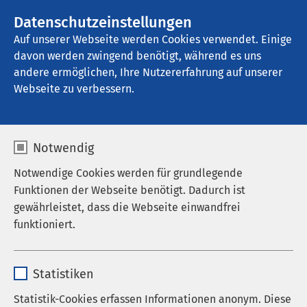
AMEOS Gruppe
Stellenangebote
Datenschutzeinstellungen
Auf unserer Webseite werden Cookies verwendet. Einige
davon werden zwingend benötigt, während es uns
AMEOS Reha Zentrum Oberhausen
andere ermöglichen, Ihre Nutzererfahrung auf unserer
Webseite zu verbessern.
Ergebnisse Ihrer Suche
Notwendig
Notwendige Cookies werden für grundlegende
Funktionen der Webseite benötigt. Dadurch ist
gewährleistet, dass die Webseite einwandfrei
Nutzen Sie dieses Feld, um Ihre Suche zu
funktioniert.
verfeinern.
Name
cookieconsent_status
Statistiken
Anbieter
sgalinski
Statistik-Cookies erfassen Informationen anonym. Diese