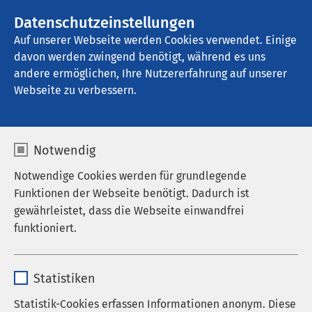
AMEOS Gruppe
Stellenangebote
Datenschutzeinstellungen
Auf unserer Webseite werden Cookies verwendet. Einige
davon werden zwingend benötigt, während es uns
AMEOS Reha Zentrum Oberhausen
andere ermöglichen, Ihre Nutzererfahrung auf unserer
Webseite zu verbessern.
Auf einen Blick
Notwendig
Notwendige Cookies werden für grundlegende
Funktionen der Webseite benötigt. Dadurch ist
Über uns
gewährleistet, dass die Webseite einwandfrei
funktioniert.
Unsere professionelle therapeutische Hilfe nach
Name
cookieconsent_status
Unfällen, Operationen und Erkrankungen des
Statistiken
Bewegungsapparates, des zentralen und
Anbieter
sgalinski
peripheren Nervensystems sowie des Herz-
Statistik-Cookies erfassen Informationen anonym. Diese