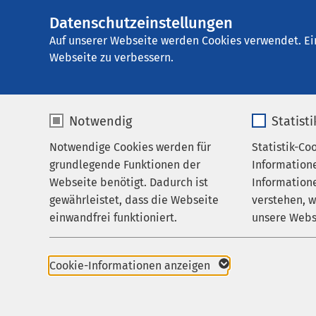
Datenschutzeinstellungen
AMEOS Klinikum 
AMEOS
Gruppe
Aktuelles
Nachricht
Auf unserer Webseite werden Cookies verwendet. Ei
Webseite zu verbessern.
Notwendig
Statist
Notwendige Cookies werden für
Statistik-Co
Leistungen
grundlegende Funktionen der
Information
Ihr Aufenthalt
Webseite benötigt. Dadurch ist
Informatione
gewährleistet, dass die Webseite
verstehen, 
Zuweisende
einwandfrei funktioniert.
unsere Webs
Über uns
Name
cookieconsent_status
Name
Karriere
Cookie-Informationen anzeigen
31.07.2017
Aktuelles
Anbieter
sgalinski
Anbieter
Foto-