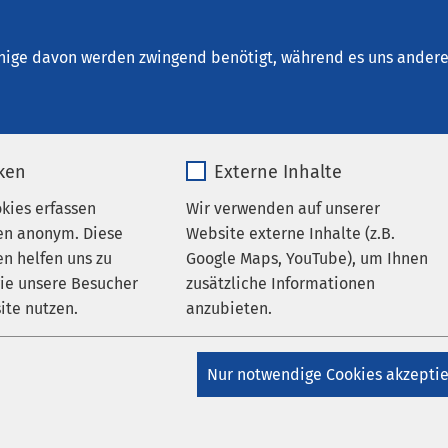
Bernburg
en
nige davon werden zwingend benötigt, während es uns andere 
iken
Externe Inhalte
okies erfassen
Wir verwenden auf unserer
en anonym. Diese
Website externe Inhalte (z.B.
n helfen uns zu
Google Maps, YouTube), um Ihnen
wie unsere Besucher
zusätzliche Informationen
ite nutzen.
anzubieten.
_pk_*.*
Name
Google Maps
Nur notwendige Cookies akzepti
AMEOS Klinikum Bernburg
Matomo
Anbieter
Google
Ausstellung