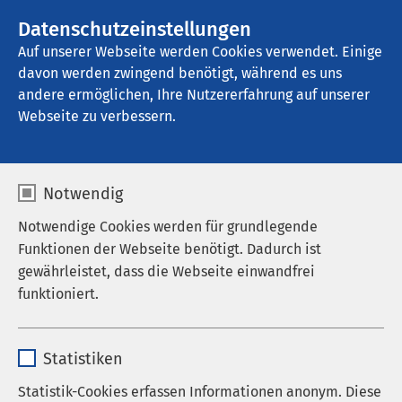
AMEOS Gruppe
Stellenangebote
Datenschutzeinstellungen
Auf unserer Webseite werden Cookies verwendet. Einige
davon werden zwingend benötigt, während es uns
AMEOS Klinikum Bernburg
andere ermöglichen, Ihre Nutzererfahrung auf unserer
Webseite zu verbessern.
Anfahrt
Notwendig
Notwendige Cookies werden für grundlegende
Funktionen der Webseite benötigt. Dadurch ist
AMEOS Klinikum Bernburg
gewährleistet, dass die Webseite einwandfrei
funktioniert.
So finden Sie uns
Name
cookieconsent_status
Kustrenaer Str. 98
Statistiken
D-06406 Bernburg
Anbieter
sgalinski
Statistik-Cookies erfassen Informationen anonym. Diese
Externen Inhalt laden